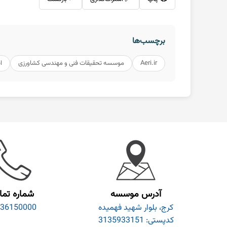
برچسب‌ها
Aeri.ir
موسسه تحقیقات فنی و مهندسی کشاورزی
ا
آدرس موسسه
شماره تم
کرج، بلوار شهید فهمیده
36150000
کدپستی: 3135933151